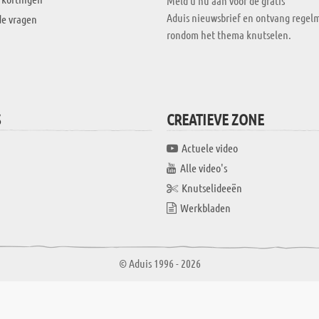
Meld u nu aan voor de gratis
Aduis nieuwsbrief en ontvang regelm
de vragen
rondom het thema knutselen.
S
CREATIEVE ZONE
Actuele video
Alle video's
Knutselideeën
Werkbladen
© Aduis 1996 - 2026