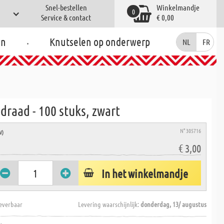
Snel-bestellen
Winkelmandje
0
Service & contact
€ 0,00
.
en
Knutselen op onderwerp
NL
FR
draad - 100 stuks, zwart
N° 305716
W)
€ 3,00
In het winkelmandje
everbaar
Levering waarschijnlijk:
donderdag, 13/ augustus