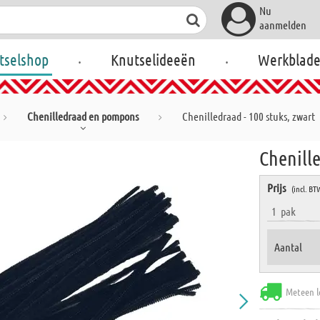
Nu
aanmelden
.
.
tselshop
Knutselideeën
Werkblad
Chenilledraad en pompons
Chenilledraad - 100 stuks, zwart
Chenille
Prijs
(incl. BT
1
pak
Aantal
Meteen l