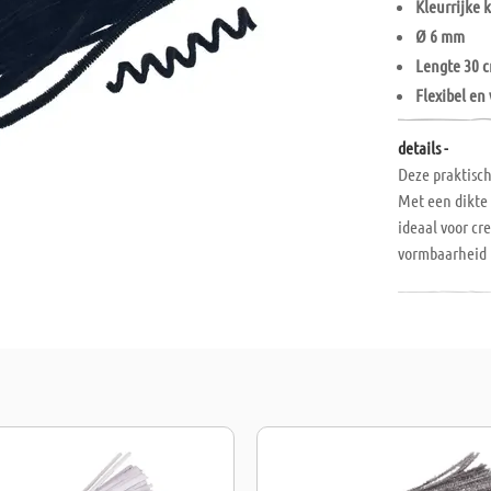
Kleurrijke 
Ø 6 mm
Lengte 30 
Flexibel en
details -
Deze praktisc
Met een dikte 
ideaal voor cr
vormbaarheid 
bloemen en an