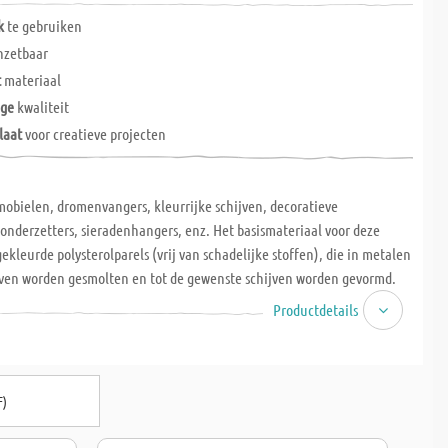
k
te gebruiken
nzetbaar
t
materiaal
ige
kwaliteit
laat
voor creatieve projecten
obielen, dromenvangers, kleurrijke schijven, decoratieve
onderzetters, sieradenhangers, enz. Het basismateriaal voor deze
gekleurde polysterolparels (vrij van schadelijke stoffen), die in metalen
oven worden gesmolten en tot de gewenste schijven worden gevormd.
gsinstructies (Duits, Engels, Frans en Italiaans)!
Productdetails
F)