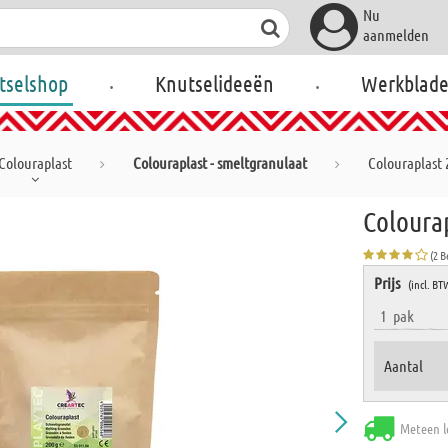
Nu
aanmelden
.
.
tselshop
Knutselideeën
Werkblad
Colouraplast
Colouraplast - smeltgranulaat
Colouraplast 
Coloura
(2 
Prijs
(incl. BT
1
pak
Aantal
Meteen l