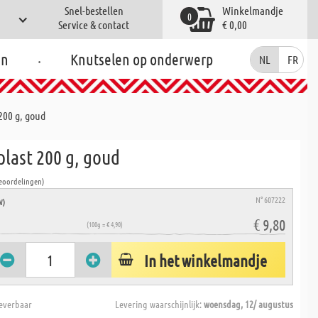
Snel-bestellen
Winkelmandje
0
Service & contact
€ 0,00
.
en
Knutselen op onderwerp
NL
FR
200 g, goud
plast 200 g, goud
Beoordelingen)
N° 607222
W)
€ 9,80
(100g = € 4,90)
In het winkelmandje
everbaar
Levering waarschijnlijk:
woensdag, 12/ augustus