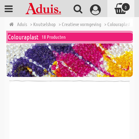
0
Aduis
> Knutselshop
> Creatieve vormgeving
> Colouraplast
Colouraplast
18 Producten