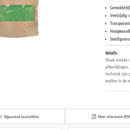
Gemakkelij
Veelzijdig
i
Transparan
Hoogwaard
Smeltgranu
details -
Maak unieke m
afbeeldingen, 
techniek zijn 
mallen in de 
Incl. verwerkin
Bijpassend knutselidee
Meer informatie (PD