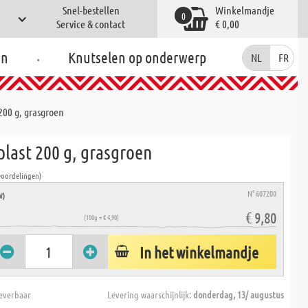
Snel-bestellen
Winkelmandje
0
Service & contact
€ 0,00
.
en
Knutselen op onderwerp
NL
FR
200 g, grasgroen
plast 200 g, grasgroen
eoordelingen)
N° 607200
W)
€ 9,80
(100g = € 4,90)
In het winkelmandje
everbaar
Levering waarschijnlijk:
donderdag, 13/ augustus