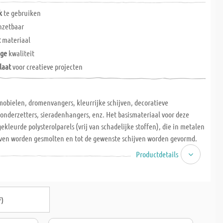
k
te gebruiken
nzetbaar
t
materiaal
ige
kwaliteit
laat
voor creatieve projecten
obielen, dromenvangers, kleurrijke schijven, decoratieve
onderzetters, sieradenhangers, enz. Het basismateriaal voor deze
gekleurde polysterolparels (vrij van schadelijke stoffen), die in metalen
oven worden gesmolten en tot de gewenste schijven worden gevormd.
gsinstructies (Duits, Engels, Frans en Italiaans)!
Productdetails
F)