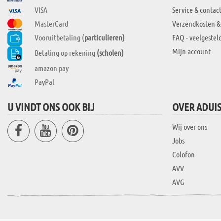
VISA
Service & contac
MasterCard
Verzendkosten &
Vooruitbetaling (
particulieren)
FAQ - veelgestel
Mijn account
Betaling op rekening
(scholen)
amazon pay
PayPal
U VINDT ONS OOK BIJ
OVER ADUI
Wij over ons
Jobs
Colofon
AVV
AVG