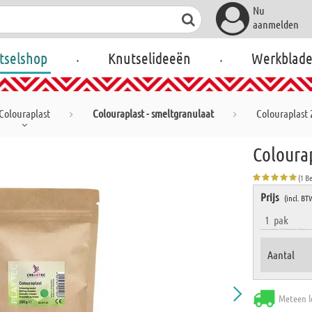
Nu
aanmelden
.
.
tselshop
Knutselideeën
Werkblad
Colouraplast
Colouraplast - smeltgranulaat
Colouraplast 
Coloura
(1 B
Prijs
(incl. BT
1
pak
Aantal
Meteen l