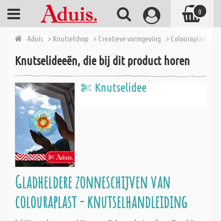
0
Aduis
> Knutselshop
> Creatieve vormgeving
> Colouraplast
> C
Knutselideeën, die bij dit product horen
Knutselidee
Gladheldere zonneschijven van
colouraplast - knutselhandleiding