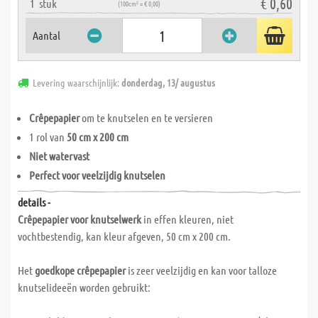
€ 0,60
1
stuk
(100cm² = € 0,00)
Aantal
Levering waarschijnlijk:
donderdag, 13/ augustus
Crêpepapier
om te knutselen en te versieren
1 rol van
50 cm x 200 cm
Niet watervast
Perfect voor veelzijdig knutselen
details -
Crêpepapier voor knutselwerk
in effen kleuren, niet
vochtbestendig, kan kleur afgeven, 50 cm x 200 cm.
Het
goedkope crêpepapier
is zeer veelzijdig en kan voor talloze
knutselideeën worden gebruikt: