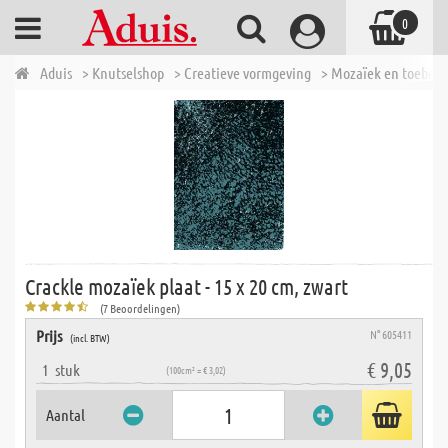
0
Aduis
> Knutselshop
> Creatieve vormgeving
> Mozaïek en toebeh
Crackle mozaïek plaat - 15 x 20 cm, zwart
(7 Beoordelingen)
Prijs
N° 605411
(incl. BTW)
€ 9,05
1
stuk
(100cm² = € 3,02)
Aantal