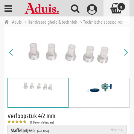
0
Aduis
> Handvaardigheid & techniek
> Technische accessoires
> Di
Verloopstuk 4/2 mm
(1 Beoordelingen)
Staffelprijzen
N° 307038
(incl. BTW)