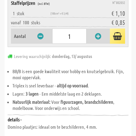
Staffelprijzen
N° 802032
(incl. BTW)
€ 1,10
1
stuk
(100cm² = € 3,44)
€ 0,85
vanaf
100
stuks
Aantal
Levering waarschijnlijk:
donderdag, 13/ augustus
BB/B is een goede kwaliteit voor hobby en knutselgebruik. Fijn,
mooi oppervlak.
Triplex is snel leverbaar -
altijd op voorraad
.
Lagen:
3 lagen
- Een middelste laag en 2 deklagen.
Natuurlijk materiaal:
Voor
figuurzagen,
brandschilderen
,
modelbouw. Voor onderwijs en school.
details -
Domino plaatjes: ideaal om te beschilderen, 4 mm.