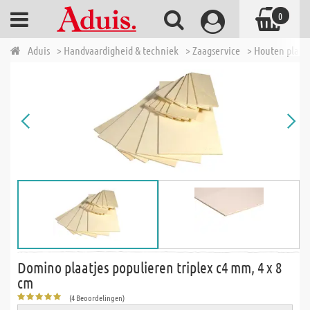
0
Aduis
> Handvaardigheid & techniek
> Zaagservice
> Houten plate
Domino plaatjes populieren triplex c4 mm, 4 x 8
cm
(4 Beoordelingen)