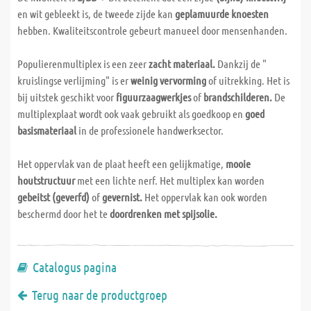
en wit gebleekt is, de tweede zijde kan
geplamuurde knoesten
hebben. Kwaliteitscontrole gebeurt manueel door mensenhanden.
Populierenmultiplex is een zeer
zacht materiaal.
Dankzij de "
kruislingse verlijming" is er
weinig vervorming
of uitrekking. Het is
bij uitstek geschikt voor
figuurzaagwerkjes
of
brandschilderen.
De
multiplexplaat wordt ook vaak gebruikt als goedkoop en
goed
basismateriaal
in de professionele handwerksector.
Het oppervlak van de plaat heeft een gelijkmatige,
mooie
houtstructuur
met een lichte nerf. Het multiplex kan worden
gebeitst (geverfd)
of
gevernist.
Het oppervlak kan ook worden
beschermd door het te
doordrenken met spijsolie.
Catalogus pagina
Terug naar de productgroep