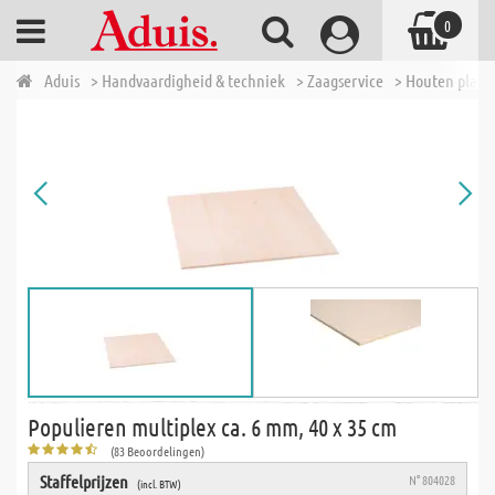
0
Aduis
> Handvaardigheid & techniek
> Zaagservice
> Houten plate
Populieren multiplex ca. 6 mm, 40 x 35 cm
(83 Beoordelingen)
Staffelprijzen
N° 804028
(incl. BTW)