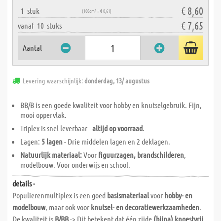
€ 8,60
1
stuk
(100cm² = € 0,61)
€ 7,65
vanaf
10
stuks
Aantal
Levering waarschijnlijk:
donderdag, 13/ augustus
BB/B is een goede kwaliteit voor hobby en knutselgebruik. Fijn,
mooi oppervlak.
Triplex is snel leverbaar -
altijd op voorraad
.
Lagen:
5 lagen
- Drie middelen lagen en 2 deklagen.
Natuurlijk materiaal:
Voor
figuurzagen,
brandschilderen
,
modelbouw. Voor onderwijs en school.
details -
Populierenmultiplex is een goed
basismateriaal
voor
hobby- en
modelbouw
, maar ook voor
knutsel- en decoratiewerkzaamheden
.
De kwaliteit is
B/BB
-> Dit betekent dat één zijde
(bijna) knoestvrij