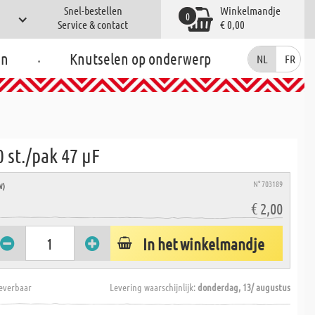
Snel-bestellen
Winkelmandje
0
Service & contact
€ 0,00
.
en
Knutselen op onderwerp
NL
FR
0 st./pak 47 µF
N° 703189
W)
€ 2,00
In het winkelmandje
everbaar
Levering waarschijnlijk:
donderdag, 13/ augustus