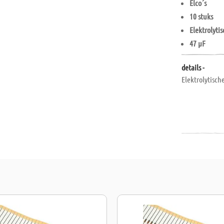
Elco´s
10 stuks
Elektrolyti
47 µF
details -
Elektrolytisch