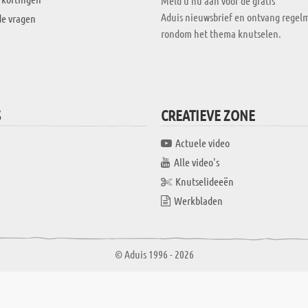
Meld u nu aan voor de gratis
Aduis nieuwsbrief en ontvang regelm
de vragen
rondom het thema knutselen.
S
CREATIEVE ZONE
Actuele video
Alle video's
Knutselideeën
Werkbladen
© Aduis 1996 - 2026