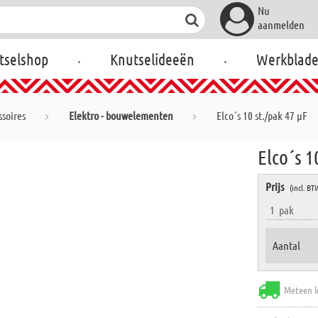
Nu
aanmelden
.
.
tselshop
Knutselideeën
Werkblad
soires
Elektro - bouwelementen
Elco´s 10 st./pak 47 µF
Elco´s 1
Prijs
(incl. BT
1
pak
Aantal
Meteen l