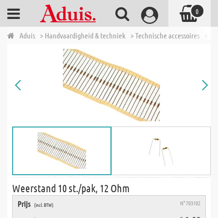
0
Aduis
> Handvaardigheid & techniek
> Technische accessoires
> El
Weerstand 10 st./pak, 12 Ohm
Prijs
N° 703102
(incl. BTW)