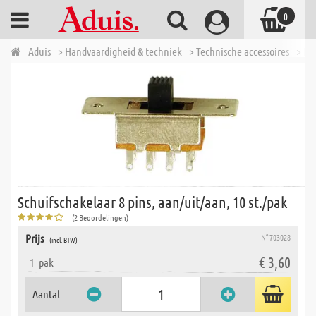
0
Aduis
> Handvaardigheid & techniek
> Technische accessoires
> El
Schuifschakelaar 8 pins, aan/uit/aan, 10 st./pak
(2 Beoordelingen)
Prijs
N° 703028
(incl. BTW)
€ 3,60
1
pak
Aantal