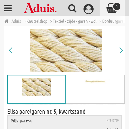
0
Aduis
> Knutselshop
> Textiel - zijde - garen - wol
> Borduurgaren &
Elisa parelgaren nr. 5, kwartszand
Prijs
N° 910750
(incl. BTW)