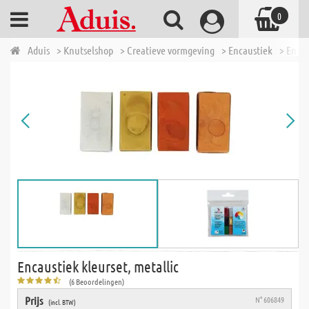
0
Aduis
> Knutselshop
> Creatieve vormgeving
> Encaustiek
> Encau
Encaustiek kleurset, metallic
(6 Beoordelingen)
Prijs
N° 606849
(incl. BTW)