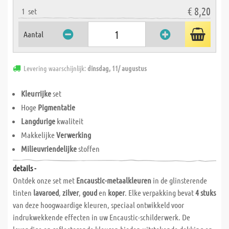
€ 8,20
1
set
Aantal
Levering waarschijnlijk:
dinsdag, 11/ augustus
Kleurrijke
set
Hoge
Pigmentatie
Langdurige
kwaliteit
Makkelijke
Verwerking
Milieuvriendelijke
stoffen
details -
Ontdek onze set met
Encaustic-metaalkleuren
in de glinsterende
tinten
lavaroed
,
zilver
,
goud
en
koper
. Elke verpakking bevat
4 stuks
van deze hoogwaardige kleuren, speciaal ontwikkeld voor
indrukwekkende effecten in uw Encaustic-schilderwerk. De