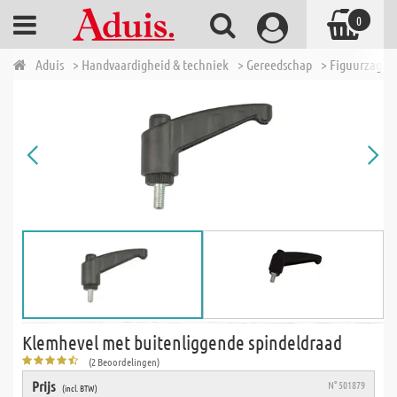
0
Aduis
> Handvaardigheid & techniek
> Gereedschap
> Figuurzagen
Klemhevel met buitenliggende spindeldraad
(2 Beoordelingen)
Prijs
N° 501879
(incl. BTW)