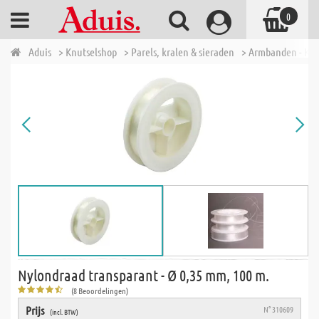
0
Aduis
> Knutselshop
> Parels, kralen & sieraden
> Armbanden - Kett
Nylondraad transparant - Ø 0,35 mm, 100 m.
(8 Beoordelingen)
Prijs
N° 310609
(incl. BTW)