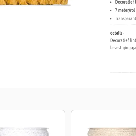
Decoratief 
7 meter/rol
Transparant
details -
Decoratief lin
bevestigingsga