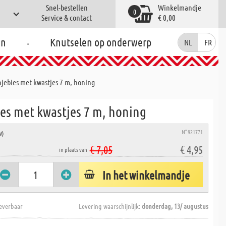
Snel-bestellen
Winkelmandje
0
Service & contact
€ 0,00
.
en
Knutselen op onderwerp
NL
FR
njebies met kwastjes 7 m, honing
ies met kwastjes 7 m, honing
N° 921771
W)
€ 7,05
€ 4,95
in plaats van
In het winkelmandje
everbaar
Levering waarschijnlijk:
donderdag, 13/ augustus