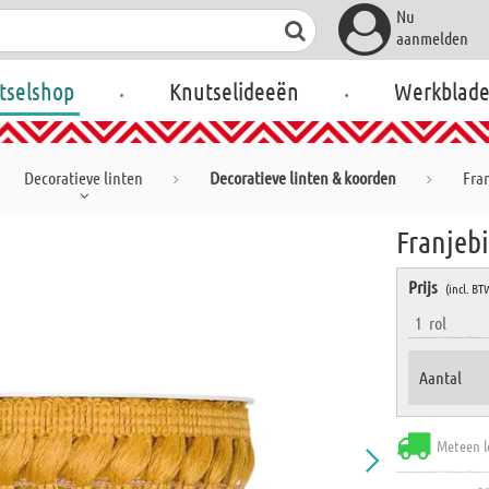
Nu
aanmelden
.
.
tselshop
Knutselideeën
Werkblad
Decoratieve linten
Decoratieve linten & koorden
Fra
Franjeb
Prijs
(incl. BT
1
rol
Aantal
Meteen l