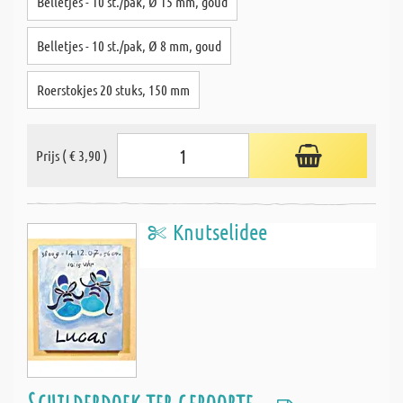
Belletjes - 10 st./pak, Ø 15 mm, goud
Belletjes - 10 st./pak, Ø 8 mm, goud
Roerstokjes 20 stuks, 150 mm
Prijs ( € 3,90 )
Knutselidee