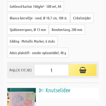
Gekleurd karton 160g/m² - 500 vel, A4
Blanco bierviltje - rond, Ø 10,7 cm, 100 st.
Cirkelsnijder
Sjabloneerspons, Ø 13 mm
Revolvertang, 200 mm
Edding - Metallic Marker, 6 stuks
Aduis plakstift - zonder oplosmiddel, 40 g
Prijs ( € 117,10 )
Knutselidee