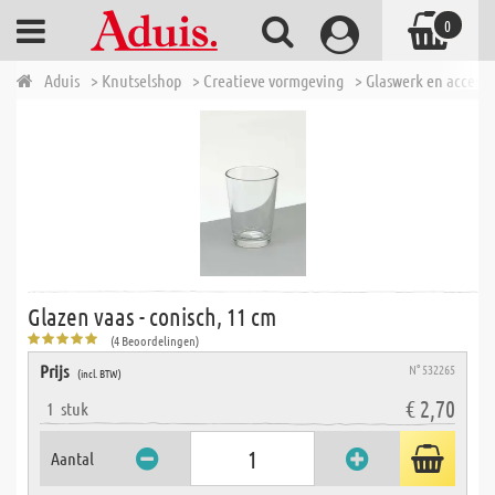
0
Aduis
> Knutselshop
> Creatieve vormgeving
> Glaswerk en accesso
Glazen vaas - conisch, 11 cm
(4 Beoordelingen)
Prijs
N° 532265
(incl. BTW)
€ 2,70
1
stuk
Aantal