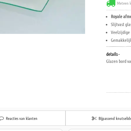
Meteen l
Royale afm
Slijtvast gl
Veelzijdige
Gemakkelij
details -
Glazen bord va
Reacties van klanten
Bijpassend knutselid