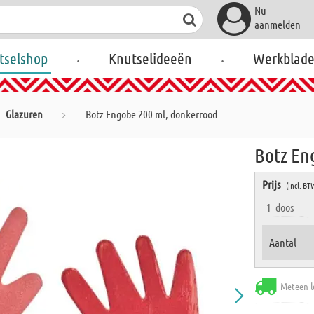
Nu
aanmelden
.
.
tselshop
Knutselideeën
Werkblad
Glazuren
Botz Engobe 200 ml, donkerrood
Botz En
Prijs
(incl. BT
1
doos
Aantal
Meteen l