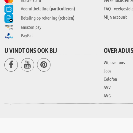
MasterCard
Verzendkosten &
Vooruitbetaling (
particulieren)
FAQ - veelgestel
Mijn account
Betaling op rekening
(scholen)
amazon pay
PayPal
U VINDT ONS OOK BIJ
OVER ADUI
Wij over ons
Jobs
Colofon
AVV
AVG