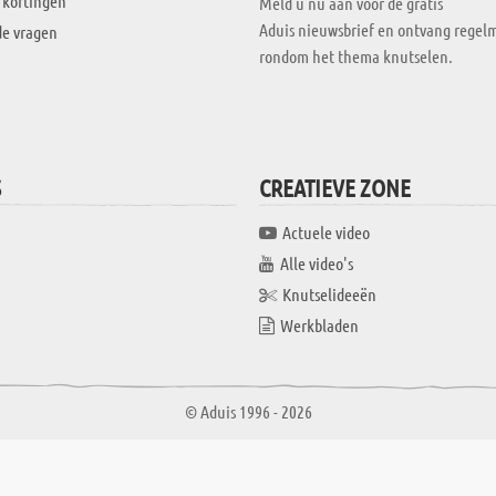
 kortingen
Meld u nu aan voor de gratis
Aduis nieuwsbrief en ontvang regelm
de vragen
rondom het thema knutselen.
S
CREATIEVE ZONE
Actuele video
Alle video's
Knutselideeën
Werkbladen
© Aduis 1996 - 2026