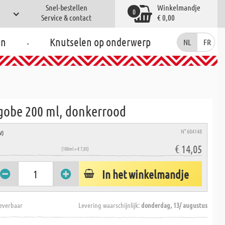
Snel-bestellen
Winkelmandje
0
Service & contact
€ 0,00
.
en
Knutselen op onderwerp
NL
FR
gobe 200 ml, donkerrood
N° 604148
W)
€ 14,05
(100ml = € 7,03)
In het winkelmandje
everbaar
Levering waarschijnlijk:
donderdag, 13/ augustus