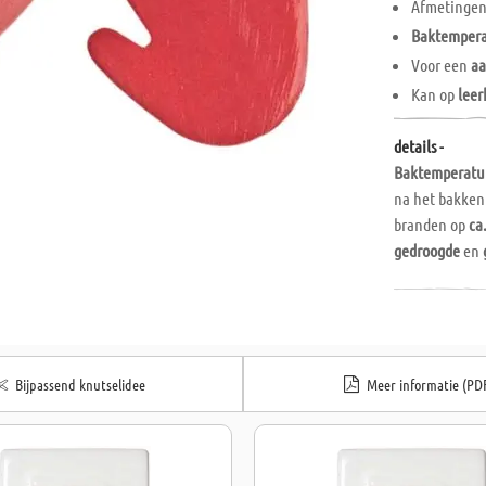
Afmetingen:
Baktempera
Voor een
aa
Kan op
leer
details -
Baktemperatuu
na het bakke
branden op
ca
gedroogde
en
Bijpassend knutselidee
Meer informatie (PD