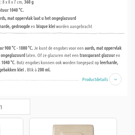
 8 x 8 x 7 cm,
360 g
tuur 1040 °C.
rds, mat oppervlak laat u het ongeglazuurd
harde, gedroogde
en
bisque klei
worden aangebracht
r 900 °C - 1080 °C.
Je kunt de engobes voor een
aards, mat oppervlak
n
ongeglazuurd
laten. Of ze glazuren met een
transparant glazuur
en
. 1040 °C
. Botz engobes kunnen ook worden toegepast op
leerharde,
gebakken klei .
Blik à
200 ml.
Productdetails
F)