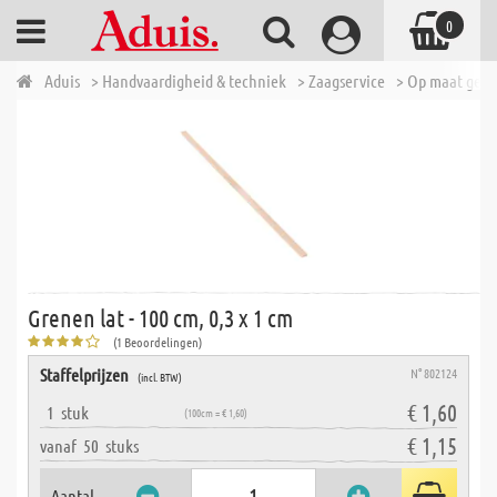
0
Aduis
> Handvaardigheid & techniek
> Zaagservice
> Op maat geza
Grenen lat - 100 cm, 0,3 x 1 cm
(1 Beoordelingen)
Staffelprijzen
N° 802124
(incl. BTW)
€ 1,60
1
stuk
(100cm = € 1,60)
€ 1,15
vanaf
50
stuks
Aantal