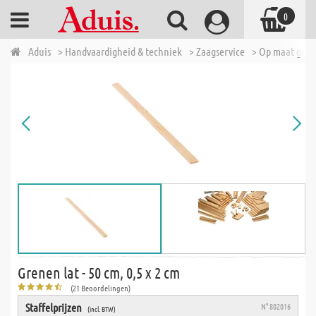
0
Aduis
> Handvaardigheid & techniek
> Zaagservice
> Op maat geza
Grenen lat - 50 cm, 0,5 x 2 cm
(21 Beoordelingen)
Staffelprijzen
N° 802016
(incl. BTW)