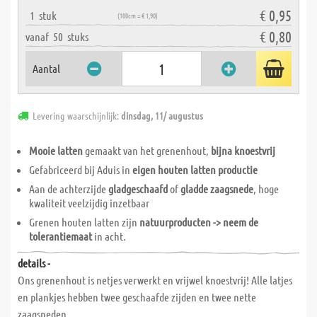
€ 0,95
1
stuk
(100cm = € 1,90)
€ 0,80
vanaf
50
stuks
Aantal
Levering waarschijnlijk:
dinsdag, 11/ augustus
Mooie latten
gemaakt van het grenenhout,
bijna knoestvrij
Gefabriceerd bij Aduis in
eigen houten latten productie
Aan de achterzijde
gladgeschaafd
of
gladde zaagsnede
, hoge
kwaliteit veelzijdig inzetbaar
Grenen houten latten zijn
natuurproducten -> neem de
tolerantiemaat
in acht.
details -
Ons grenenhout is netjes verwerkt en vrijwel knoestvrij! Alle latjes
en plankjes hebben twee geschaafde zijden en twee nette
zaagsneden.