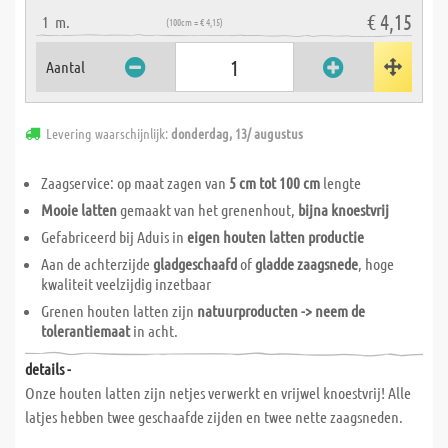
€ 4,15
1
m.
(100cm = € 4,15)
Aantal
Levering waarschijnlijk:
donderdag, 13/ augustus
Zaagservice: op maat zagen van
5 cm tot 100 cm
lengte
Mooie latten
gemaakt van het grenenhout,
bijna knoestvrij
Gefabriceerd bij Aduis in
eigen houten latten productie
Aan de achterzijde
gladgeschaafd
of
gladde zaagsnede
, hoge
kwaliteit veelzijdig inzetbaar
Grenen houten latten zijn
natuurproducten -> neem de
tolerantiemaat
in acht.
details -
Onze houten latten zijn netjes verwerkt en vrijwel knoestvrij! Alle
latjes hebben twee geschaafde zijden en twee nette zaagsneden.