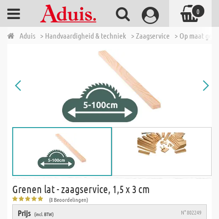
0
Aduis
> Handvaardigheid & techniek
> Zaagservice
> Op maat geza
Grenen lat - zaagservice, 1,5 x 3 cm
(8 Beoordelingen)
Prijs
N° 802249
(incl. BTW)