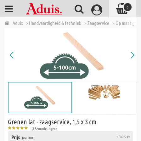
0
Aduis
> Handvaardigheid & techniek
> Zaagservice
> Op maat geza
Grenen lat - zaagservice, 1,5 x 3 cm
(8 Beoordelingen)
Prijs
N° 802249
(incl. BTW)