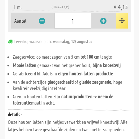
€ 4,15
1
m.
(100cm = € 4,15)
Aantal
Levering waarschijnlijk:
woensdag, 12/ augustus
Zaagservice: op maat zagen van
5 cm tot 100 cm
lengte
Mooie latten
gemaakt van het grenenhout,
bijna knoestvrij
Gefabriceerd bij Aduis in
eigen houten latten productie
Aan de achterzijde
gladgeschaafd
of
gladde zaagsnede
, hoge
kwaliteit veelzijdig inzetbaar
Grenen houten latten zijn
natuurproducten -> neem de
tolerantiemaat
in acht.
details -
Onze houten latten zijn netjes verwerkt en vrijwel knoestvrij! Alle
latjes hebben twee geschaafde zijden en twee nette zaagsneden.