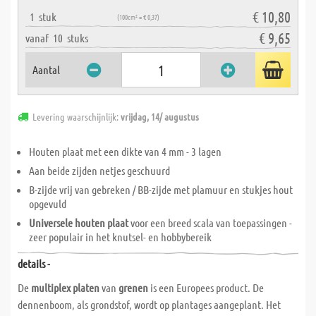
€ 10,80
1
stuk
(100cm² = € 0,37)
€ 9,65
vanaf
10
stuks
Aantal
Levering waarschijnlijk:
vrijdag, 14/ augustus
Houten plaat met een dikte van 4 mm - 3 lagen
Aan beide zijden netjes geschuurd
B-zijde vrij van gebreken / BB-zijde met plamuur en stukjes hout
opgevuld
Universele houten plaat
voor een breed scala van toepassingen -
zeer populair in het knutsel- en hobbybereik
details -
De
multiplex platen
van
grenen
is een Europees product. De
dennenboom, als grondstof, wordt op plantages aangeplant. Het