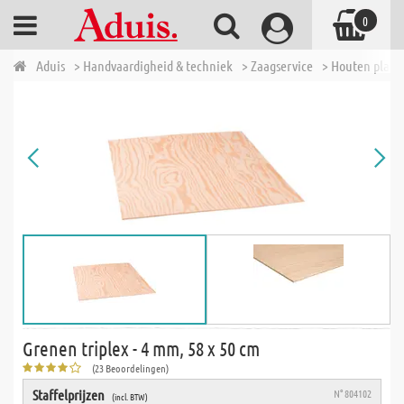
0
Aduis
> Handvaardigheid & techniek
> Zaagservice
> Houten plate
Grenen triplex - 4 mm, 58 x 50 cm
(23 Beoordelingen)
Staffelprijzen
N° 804102
(incl. BTW)