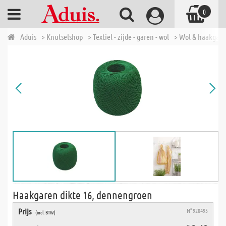
0
Aduis
> Knutselshop
> Textiel - zijde - garen - wol
> Wol & haakgar
Haakgaren dikte 16, dennengroen
Prijs
N° 920495
(incl. BTW)