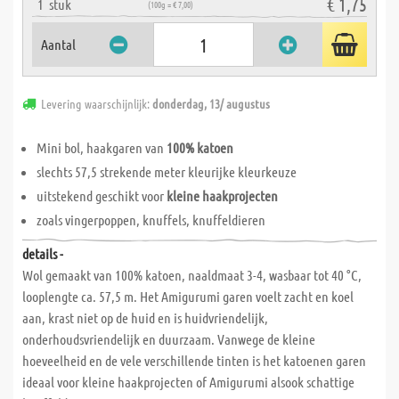
€ 1,75
1
stuk
(100g = € 7,00)
Aantal
Levering waarschijnlijk:
donderdag, 13/ augustus
Mini bol, haakgaren van
100% katoen
slechts 57,5 strekende meter kleurijke kleurkeuze
uitstekend geschikt voor
kleine haakprojecten
zoals vingerpoppen, knuffels, knuffeldieren
details -
Wol gemaakt van 100% katoen, naaldmaat 3-4, wasbaar tot 40 °C,
looplengte ca. 57,5 m. Het Amigurumi garen voelt zacht en koel
aan, krast niet op de huid en is huidvriendelijk,
onderhoudsvriendelijk en duurzaam. Vanwege de kleine
hoeveelheid en de vele verschillende tinten is het katoenen garen
ideaal voor kleine haakprojecten of Amigurumi alsook schattige