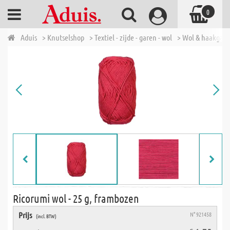
0
Aduis
> Knutselshop
> Textiel - zijde - garen - wol
> Wol & haakgar
Ricorumi wol - 25 g, frambozen
Prijs
N° 921458
(incl. BTW)