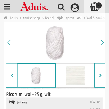
0
Aduis
> Knutselshop
> Textiel - zijde - garen - wol
> Wol & haakgar
Ricorumi wol - 25 g, wit
Prijs
N° 921454
(incl. BTW)