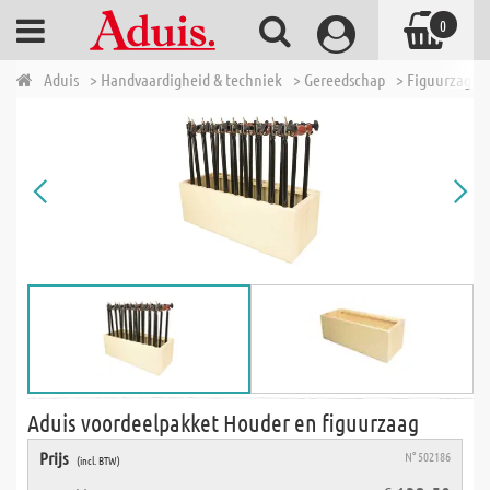
0
Aduis
> Handvaardigheid & techniek
> Gereedschap
> Figuurzagen
Aduis voordeelpakket Houder en figuurzaag
Prijs
N° 502186
(incl. BTW)