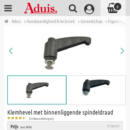
0
Aduis
> Handvaardigheid & techniek
> Gereedschap
> Figuurzagen
Klemhevel met binnenliggende spindeldraad
(16 Beoordelingen)
Prijs
N° 501317
(incl. BTW)