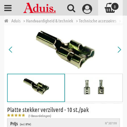
0
Aduis
> Handvaardigheid & techniek
> Technische accessoires
> Ba
Platte stekker verzilverd - 10 st./pak
(1 Beoordelingen)
Prijs
N° 307199
(incl. BTW)