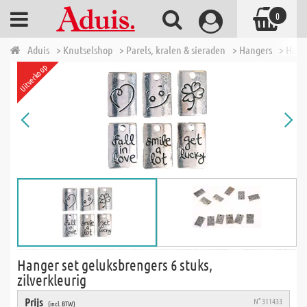
0
Aduis
> Knutselshop
> Parels, kralen & sieraden
> Hangers
> Hange
Uitverkoop
Hanger set geluksbrengers 6 stuks,
zilverkleurig
Prijs
N° 311433
(incl. BTW)