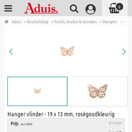
0
Aduis
> Knutselshop
> Parels, kralen & sieraden
> Hangers
> Hang
Hanger vlinder - 19 x 13 mm, roségoudkleurig
Prijs
N° 311424
(incl. BTW)