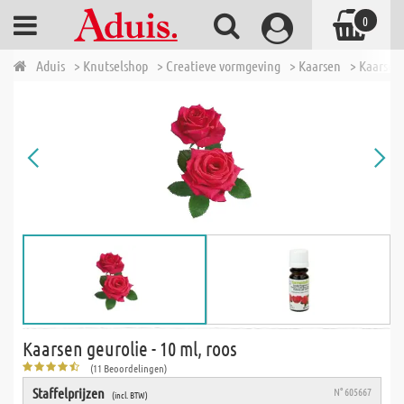
0
Aduis
> Knutselshop
> Creatieve vormgeving
> Kaarsen
> Kaarsen
Kaarsen geurolie - 10 ml, roos
(11 Beoordelingen)
Staffelprijzen
N° 605667
(incl. BTW)