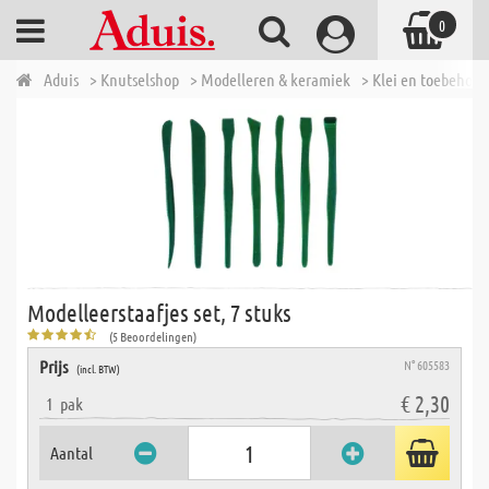
0
Aduis
> Knutselshop
> Modelleren & keramiek
> Klei en toebehore
Modelleerstaafjes set, 7 stuks
(5 Beoordelingen)
Prijs
N° 605583
(incl. BTW)
€ 2,30
1
pak
Aantal