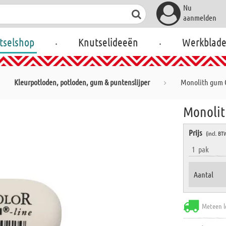
Nu
aanmelden
.
.
tselshop
Knutselideeën
Werkblad
Kleurpotloden, potloden, gum & puntenslijper
Monolith gum 
Monolit
Prijs
(incl. BT
1
pak
Aantal
Meteen l