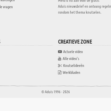
Meld u nu aan voor de gratis
Aduis nieuwsbrief en ontvang regelm
de vragen
rondom het thema knutselen.
S
CREATIEVE ZONE
Actuele video
Alle video's
Knutselideeën
Werkbladen
© Aduis 1996 - 2026