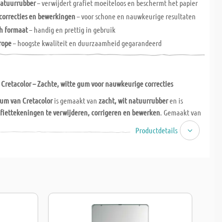
natuurrubber
– verwijdert grafiet moeiteloos en beschermt het papier
 correcties en bewerkingen
– voor schone en nauwkeurige resultaten
h formaat
– handig en prettig in gebruik
rope
– hoogste kwaliteit en duurzaamheid gegarandeerd
Cretacolor – Zachte, witte gum voor nauwkeurige correcties
um van Cretacolor
is gemaakt van
zacht, wit natuurrubber
en is
fiettekeningen te verwijderen, corrigeren en bewerken
. Gemaakt van
biedt hij een bijzonder zachte en grondige verwijdering van lijnen,
Productdetails
pier te beschadigen. Met een formaat van
65x30x13 mm
is hij
n handig in gebruik.
Made in Europe
, staat deze gum garant voor de
teit en betrouwbaarheid.
tacolor Monolith gum
en maak schone, nauwkeurige correcties bij
kening. Perfect voor kunstenaars, studenten en iedereen die waarde
gwaardige tekenspullen!