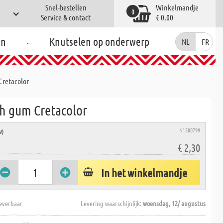
Snel-bestellen
Winkelmandje
0
Service & contact
€ 0,00
.
en
Knutselen op onderwerp
NL
FR
Cretacolor
h gum Cretacolor
N° 500799
W)
€ 2,30
In het winkelmandje
everbaar
Levering waarschijnlijk:
woensdag, 12/ augustus