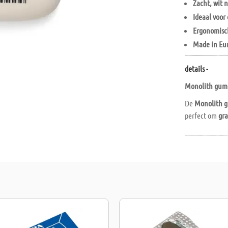
Zacht, wit 
Ideaal voor
Ergonomisc
Made in Eu
details -
Monolith gum 
De
Monolith g
perfect om
gra
natuurrubber
zonder het pa
comfortabel e
hoogste kwali
Ontdek de
Cre
elke grafiette
hecht aan hoo