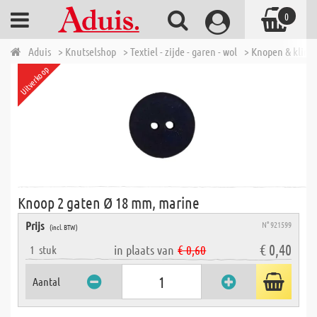
0
Aduis
> Knutselshop
> Textiel - zijde - garen - wol
> Knopen & klink
Uitverkoop
Knoop 2 gaten Ø 18 mm, marine
Prijs
N° 921599
(incl. BTW)
€ 0,40
in plaats van
€ 0,60
1
stuk
Aantal