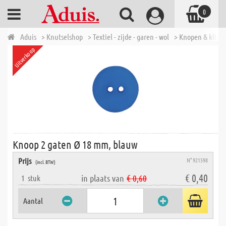
0
Aduis
> Knutselshop
> Textiel - zijde - garen - wol
> Knopen & klink
Uitverkoop
Knoop 2 gaten Ø 18 mm, blauw
Prijs
N° 921598
(incl. BTW)
€ 0,40
in plaats van
€ 0,60
1
stuk
Aantal