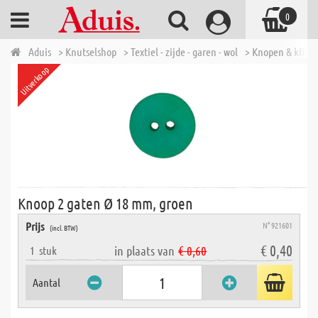
0
Aduis
> Knutselshop
> Textiel - zijde - garen - wol
> Knopen & klink
Uitverkoop
Knoop 2 gaten Ø 18 mm, groen
Prijs
N° 921601
(incl. BTW)
€ 0,40
in plaats van
€ 0,60
1
stuk
Aantal