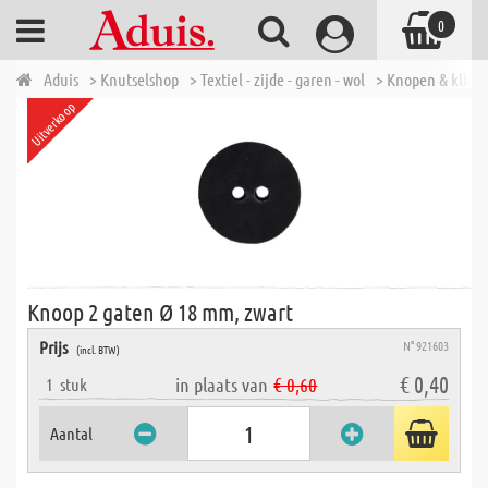
0
Aduis
> Knutselshop
> Textiel - zijde - garen - wol
> Knopen & klink
Uitverkoop
Knoop 2 gaten Ø 18 mm, zwart
Prijs
N° 921603
(incl. BTW)
€ 0,40
in plaats van
€ 0,60
1
stuk
Aantal