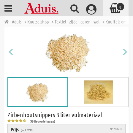
0
Aduis
> Knutselshop
> Textiel - zijde - garen - wol
> Knuffels om zel
Zirbenhoutsnippers 3 liter vulmateriaal
(99 Beoordelingen)
Prijs
N° 200719
(incl. BTW)