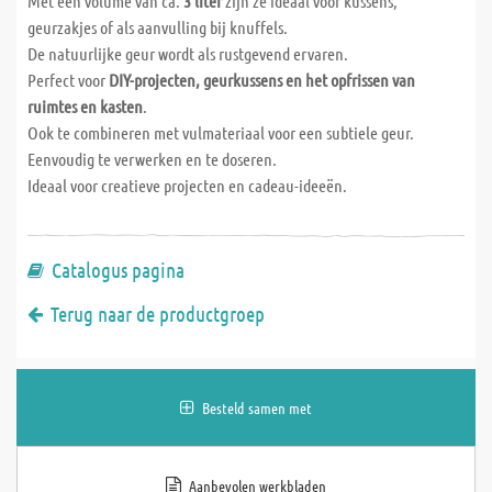
Met een volume van ca.
3 liter
zijn ze ideaal voor kussens,
geurzakjes of als aanvulling bij knuffels.
De natuurlijke geur wordt als rustgevend ervaren.
Perfect voor
DIY-projecten, geurkussens en het opfrissen van
ruimtes en kasten
.
Ook te combineren met vulmateriaal voor een subtiele geur.
Eenvoudig te verwerken en te doseren.
Ideaal voor creatieve projecten en cadeau-ideeën.
Catalogus pagina
Terug naar de productgroep
Besteld samen met
Aanbevolen werkbladen