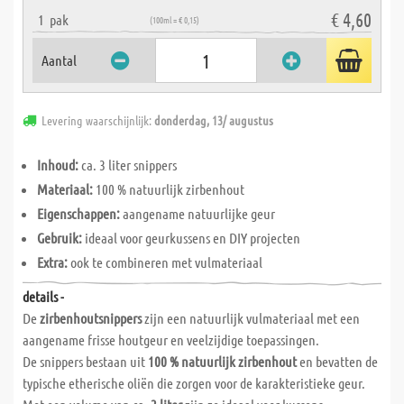
€ 4,60
1
pak
(100ml = € 0,15)
Aantal
Levering waarschijnlijk:
donderdag, 13/ augustus
Inhoud:
ca. 3 liter snippers
Materiaal:
100 % natuurlijk zirbenhout
Eigenschappen:
aangename natuurlijke geur
Gebruik:
ideaal voor geurkussens en DIY projecten
Extra:
ook te combineren met vulmateriaal
details -
De
zirbenhoutsnippers
zijn een natuurlijk vulmateriaal met een
aangename frisse houtgeur en veelzijdige toepassingen.
De snippers bestaan uit
100 % natuurlijk zirbenhout
en bevatten de
typische etherische oliën die zorgen voor de karakteristieke geur.