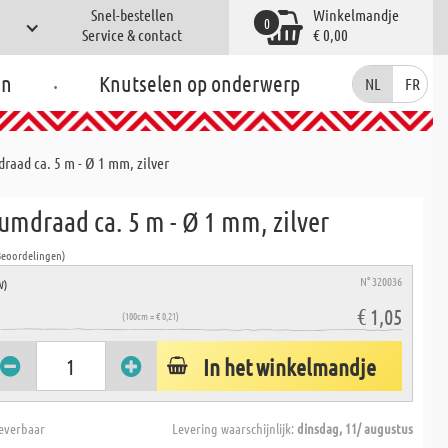
Snel-bestellen
Winkelmandje
0
Service & contact
€ 0,00
.
en
Knutselen op onderwerp
NL
FR
aad ca. 5 m - Ø 1 mm, zilver
umdraad ca. 5 m - Ø 1 mm, zilver
Beoordelingen)
N° 320036
W)
€ 1,05
(100cm = € 0,21)
In het winkelmandje
everbaar
Levering waarschijnlijk:
dinsdag, 11/ augustus