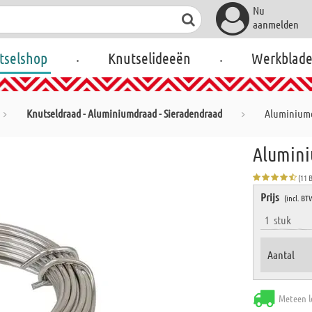
Nu
aanmelden
.
.
tselshop
Knutselideeën
Werkblad
Knutseldraad - Aluminiumdraad - Sieradendraad
Aluminiumdr
Alumini
(11 
Prijs
(incl. BT
1
stuk
Aantal
Meteen l