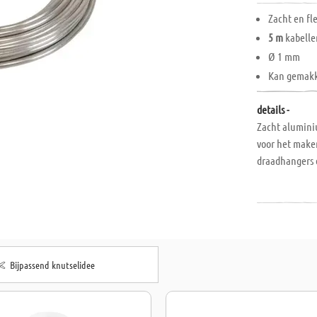
Zacht en fl
5 m
kabelle
Ø 1 mm
Kan gemakk
details -
Zacht alumini
voor het make
draadhangers 
Bijpassend knutselidee