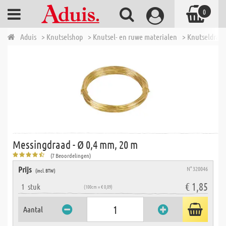
0
Aduis
> Knutselshop
> Knutsel- en ruwe materialen
> Knutseldraad
Messingdraad - Ø 0,4 mm, 20 m
(7 Beoordelingen)
Prijs
N° 320046
(incl. BTW)
€ 1,85
1
stuk
(100cm = € 0,09)
Aantal