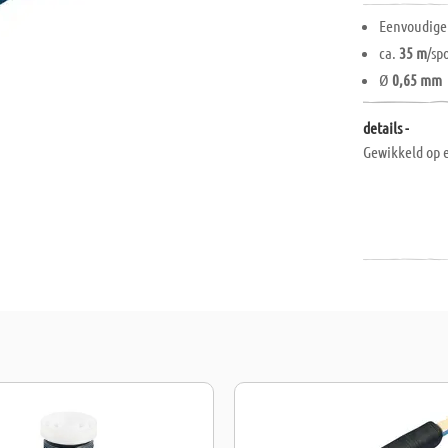
Eenvoudige
ca.
35 m
/sp
Ø
0,65 mm
details -
Gewikkeld op e