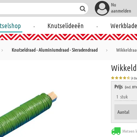
Nu
aanmelden
.
.
tselshop
Knutselideeën
Werkblad
Knutseldraad - Aluminiumdraad - Sieradendraad
Wikkeldraa
Wikkeld
(4 B
Prijs
(incl. BT
1
stuk
Aantal
Meteen l