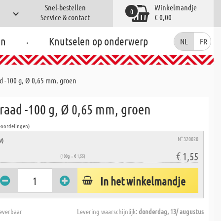
Snel-bestellen
Winkelmandje
0
Service & contact
€ 0,00
.
en
Knutselen op onderwerp
NL
FR
d -100 g, Ø 0,65 mm, groen
raad -100 g, Ø 0,65 mm, groen
eoordelingen)
N° 320020
W)
€ 1,55
(100g = € 1,55)
In het winkelmandje
everbaar
Levering waarschijnlijk:
donderdag, 13/ augustus