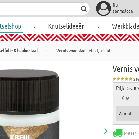
Nu
aanmelden
.
.
tselshop
Knutselideeën
Werkblad
elfolie & bladmetaal
Vernis voor bladmetaal, 50 ml
Vernis v
(2 B
Prijs
(incl. BT
1
Glas
Aantal
Meteen l