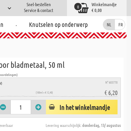
Snel-bestellen
Winkelmandje
0
Service & contact
€ 0,00
.
en
Knutselen op onderwerp
NL
FR
oor bladmetaal, 50 ml
eoordelingen)
N° 603778
W)
€ 6,20
(100ml = € 12,40)
In het winkelmandje
everbaar
Levering waarschijnlijk:
donderdag, 13/ augustus