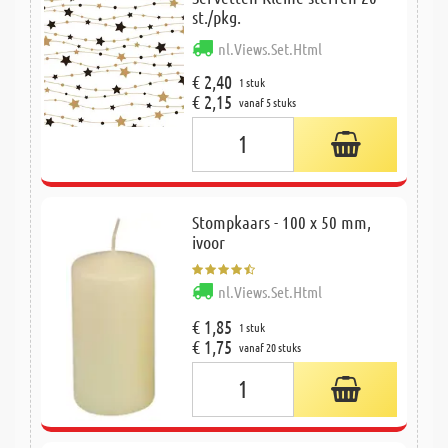
st./pkg.
nl.Views.Set.Html
€ 2,40
1 stuk
€ 2,15
vanaf 5 stuks
Stompkaars - 100 x 50 mm,
ivoor
nl.Views.Set.Html
€ 1,85
1 stuk
€ 1,75
vanaf 20 stuks