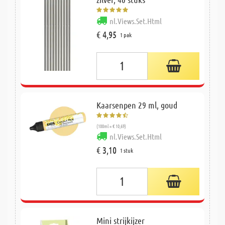
nl.Views.Set.Html
€ 4,95
1 pak
Kaarsenpen 29 ml, goud
(100ml = € 10,69)
nl.Views.Set.Html
€ 3,10
1 stuk
Mini strijkijzer