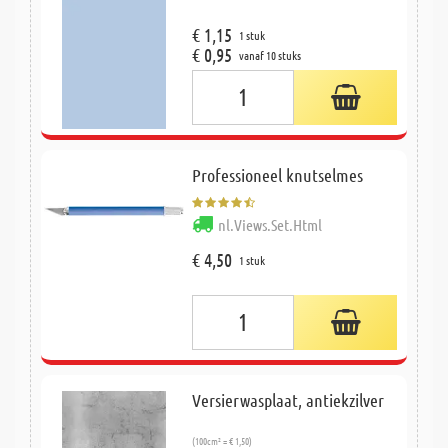
€ 1,15
1 stuk
€ 0,95
vanaf 10 stuks
Professioneel knutselmes
nl.Views.Set.Html
€ 4,50
1 stuk
Versierwasplaat, antiekzilver
(100cm² = € 1,50)