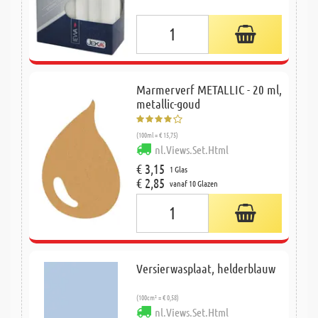
Marmerverf METALLIC - 20 ml,
metallic-goud
(100ml = € 15,75)
nl.Views.Set.Html
€ 3,15
1 Glas
€ 2,85
vanaf 10 Glazen
Versierwasplaat, helderblauw
(100cm² = € 0,58)
nl.Views.Set.Html