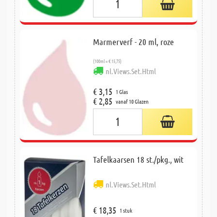
Marmerverf - 20 ml, roze
(100ml = € 15,75)
nl.Views.Set.Html
€ 3,15
1 Glas
€ 2,85
vanaf 10 Glazen
Tafelkaarsen 18 st./pkg., wit
nl.Views.Set.Html
€ 18,35
1 stuk