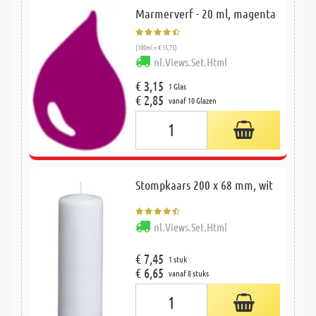
Marmerverf - 20 ml, magenta
(100ml = € 15,75)
nl.Views.Set.Html
€ 3,15
1 Glas
€ 2,85
vanaf 10 Glazen
Stompkaars 200 x 68 mm, wit
nl.Views.Set.Html
€ 7,45
1 stuk
€ 6,65
vanaf 8 stuks