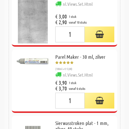
nl.Views.Set.Html
€ 3,00
1 stuk
€ 2,90
vanaf 10 stuks
Parel Maker - 30 ml, zilver
(100ml = € 13,00)
nl.Views.Set.Html
€ 3,90
1 stuk
€ 3,70
vanaf 6 stuks
Sierwasstroken plat - 1 mm,
zilver, 40 stuks