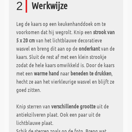
2
Werkwijze
Leg de kaars op een keukenhanddoek om te
voorkomen dat hij wegrolt. Knip een
strook van
5 x 20 cm
van het lichtblauwe decoratieve
wasvel en breng dit aan op de
onderkant
van de
kaars. Sluit de rest af met een klein strookje
zodat de hele kaars omwikkeld is. Door de kaars
met een
warme hand
naar
beneden te drukken
,
hecht ze aan het vierkleurige wasvel en blijft ze
goed zitten.
Knip sterren van
verschillende grootte
uit de
antiekzilveren plaat. Ook een paar uit de
lichtblauwe plaat.
Schik de sterren zoals op de foto. Breng wat