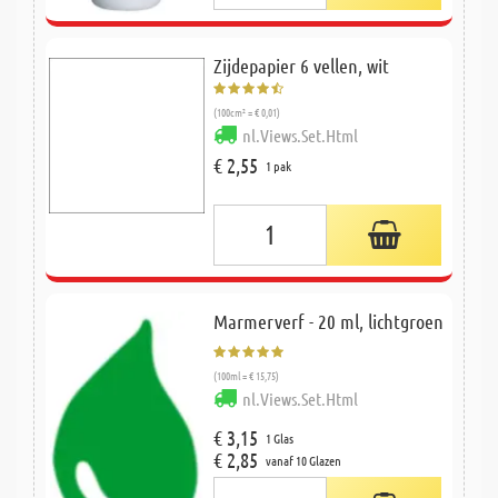
Zijdepapier 6 vellen, wit
(100cm² = € 0,01)
nl.Views.Set.Html
€ 2,55
1 pak
Marmerverf - 20 ml, lichtgroen
(100ml = € 15,75)
nl.Views.Set.Html
€ 3,15
1 Glas
€ 2,85
vanaf 10 Glazen