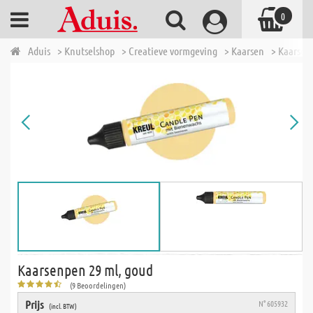
0
Aduis
> Knutselshop
> Creatieve vormgeving
> Kaarsen
> Kaarsen
Kaarsenpen 29 ml, goud
(9 Beoordelingen)
Prijs
N° 605932
(incl. BTW)