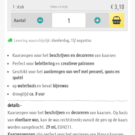
€ 3,10
1
stuk
(100ml = € 10,69)
Aantal
Levering waarschijnlijk:
donderdag, 13/ augustus
Kaarsenpen voor het
beschrijven en decoreren
van kaarsen
Perfect voor
belettering
en
creatieve patronen
Geschikt voor het
aanbrengen van verf met penseel, spons en
spatel
op
waterbasis
en bevat
bijenwas
droogtijd
ca. 8 uur
details -
Kaarsenpen voor het
beschrijven
en
decoreren
van kaarsen. Op basis
van
vloeibare was
, kan de was rechtstreeks vanuit de pen op de kaars
worden aangebracht.
29 ml,
EUH211.
Kaarsenpennen
zijn perfect voor het versieren van blanco kaarsen.