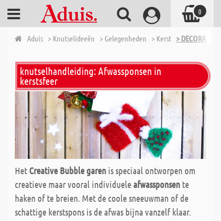
0
Aduis
> Knutselideeën
> Gelegenheden
> Kerst
> DECORATIEVE
knutselhandleiding: Afwassponsen in
kerstsfeer
Het
Creative Bubble garen
is speciaal ontworpen om
creatieve maar vooral individuele
afwassponsen
te
haken of te breien. Met de coole sneeuwman of de
schattige kerstspons is de afwas bijna vanzelf klaar.