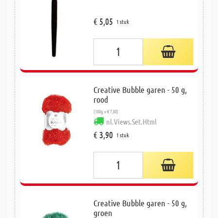
€ 5,05
1 stuk
Creative Bubble garen - 50 g,
rood
(100g = € 7,80)
nl.Views.Set.Html
€ 3,90
1 stuk
Creative Bubble garen - 50 g,
groen